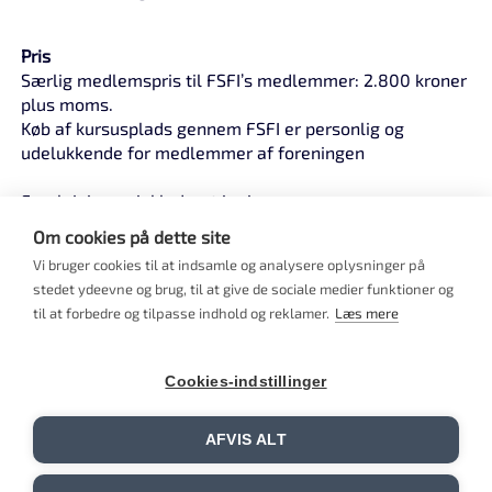
Pris
Særlig medlemspris til FSFI’s medlemmer: 2.800 kroner
plus moms.
Køb af kursusplads gennem FSFI er personlig og
udelukkende for medlemmer af foreningen
Forplejning er inkluderet i prisen.
Skriv venligst i feltet til bemærkninger, hvis du har
Om cookies på dette site
særlige kostbehov, allergier eller lign.
Vi bruger cookies til at indsamle og analysere oplysninger på
Deltagerantal:
stedet ydeevne og brug, til at give de sociale medier funktioner og
Maksimalt 16 deltagere.
til at forbedre og tilpasse indhold og reklamer.
Læs mere
Flere undervisere.
Er der færre end 8 tilmeldte, aflyses kurset senest en
Cookies-indstillinger
måned før.
Informationer om forberedelse, deltagerliste mv
AFVIS ALT
udsendes senest en måned før kursusstart.