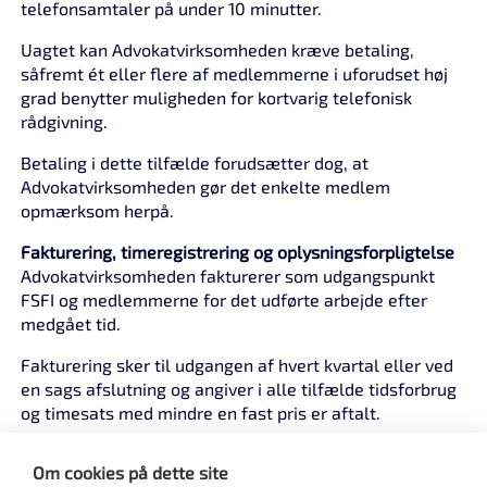
telefonsamtaler på under 10 minutter.
Uagtet kan Advokatvirksomheden kræve betaling,
såfremt ét eller flere af medlemmerne i uforudset høj
grad benytter muligheden for kortvarig telefonisk
rådgivning.
Betaling i dette tilfælde forudsætter dog, at
Advokatvirksomheden gør det enkelte medlem
opmærksom herpå.
Fakturering, timeregistrering og oplysningsforpligtelse
Advokatvirksomheden fakturerer som udgangspunkt
FSFI og medlemmerne for det udførte arbejde efter
medgået tid.
Fakturering sker til udgangen af hvert kvartal eller ved
en sags afslutning og angiver i alle tilfælde tidsforbrug
og timesats med mindre en fast pris er aftalt.
Advokatvirksomheden registrerer tidsforbrug på de af
Om cookies på dette site
denne aftale omfattede sager, og oplyser på