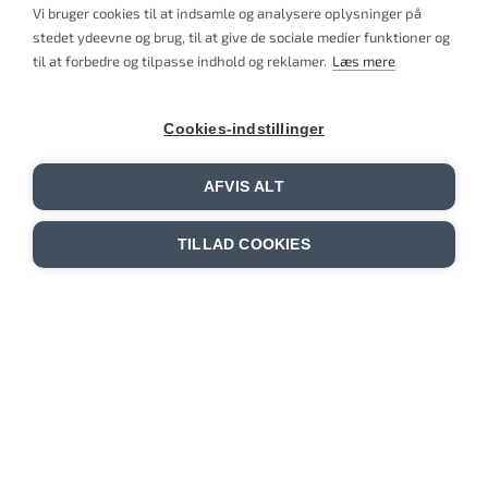
forespørgsel, hvor meget tid der er anvendt i de enkelte
Vi bruger cookies til at indsamle og analysere oplysninger på
sager.
stedet ydeevne og brug, til at give de sociale medier funktioner og
til at forbedre og tilpasse indhold og reklamer.
Læs mere
Advokatvirksomheden kan i særlige tilfælde fakturere
FSFI eller medlemmerne ud fra princippet om
rådgivningens værdi for klienten frem for den
Cookies-indstillinger
medgåede tid på sagen. Advokatvirksomheden oplyser
inden sagens påbegyndelse, hvis der ikke faktureres
AFVIS ALT
efter medgået tid.
TILLAD COOKIES
Læs om HaugaardBraad