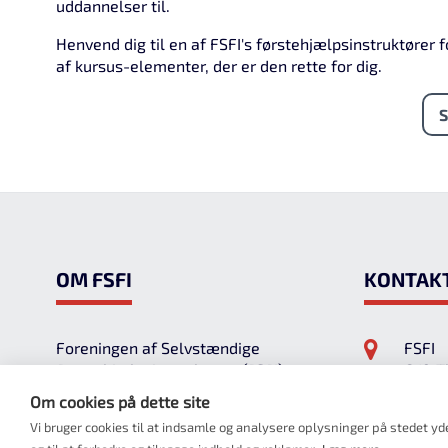
uddannelser til.
Henvend dig til en af FSFI's førstehjælpsinstruktører f
af kursus-elementer, der er den rette for dig.
S
Om FSFI
Kontak
Foreningen af Selvstændige
FSFI
Førstehjælpsinstruktører (FSFI)
C/O T
er en national forening for
Ole R
Om cookies på dette site
instruktører i førstehjælp, som ønsker
DK-75
Vi bruger cookies til at indsamle og analysere oplysninger på stedet yde
at udbyde førstehjælpskurser