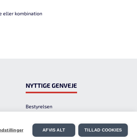
se eller kombination
Nyttige genveje
Bestyrelsen
Bevissupport
Medlemsforsikring
dstillinger
AFVIS ALT
TILLAD COOKIES
Uddannelsesplaner