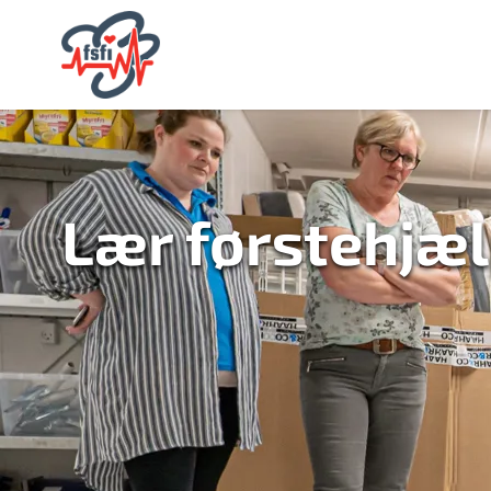
Lær førstehjæ