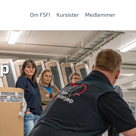
Om FSFI
Kursister
Medlemmer
lp