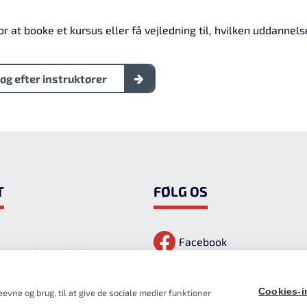
or at booke et kursus eller få vejledning til, hvilken uddannel
øg efter instruktører
t
Følg os
Facebook
homas Borg Jakobsen
ømers Vej 30
00 Holstebro
Cookies-in
evne og brug, til at give de sociale medier funktioner