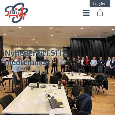
Log ind
Nyheder til FSFI's
medlemmer