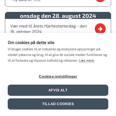
onsdag den 28. august 2024
Vær med til årets Hjertestarterdag - den
16. oktober 2024
Om cookies på dette site
mandag den 19. august 2024
Vi bruger cookies til at indsamle og analysere oplysninger på
stedet ydeevne og brug, til at give de sociale medier funktioner og
Beviser udstedt i juni og juli er nu
til at forbedre og tilpasse indhold og reklamer.
Læs mere
faktureret
Cookies-indstillinger
mandag den 5. august 2024
Problemer med Dansk Førstehjælpsråds
AFVIS ALT
bevissystem er løst
TILLAD COOKIES
torsdag den 1. august 2024