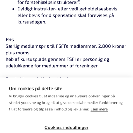
for førstehjælpsinstruktører”.
Gyldigt instruktør- eller vedligeholdelsesbevis
eller bevis for dispensation skal forevises på
kursusdagen.
Pris
Særlig medlemspris til FSFI’s medlemmer: 2.800 kroner
plus moms.
Køb af kursusplads gennem FSFI er personlig og
udelukkende for medlemmer af foreningen
Forplejning er inkluderet i prisen.
Skriv venligst i feltet til bemærkninger, hvis du har
Om cookies på dette site
særlige kostbehov, allergier eller lign.
Vi bruger cookies til at indsamle og analysere oplysninger på
Deltagerantal:
stedet ydeevne og brug, til at give de sociale medier funktioner og
Maksimalt 16 deltagere.
til at forbedre og tilpasse indhold og reklamer.
Læs mere
Flere undervisere.
Er der færre end 8 tilmeldte, aflyses kurset senest en
Cookies-indstillinger
måned før.