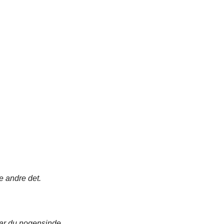
e andre det.
Har du nogensinde