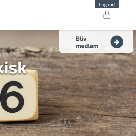
Log ind
Bliv
medlem
isk