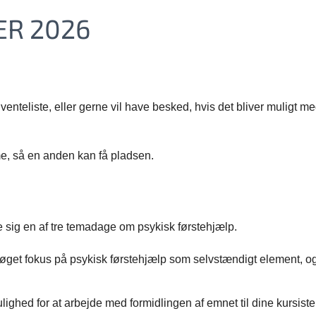
ER 2026
enteliste, eller gerne vil have besked, hvis det bliver muligt m
me, så en anden kan få pladsen.
lde sig en af tre temadage om psykisk førstehjælp.
 øget fokus på psykisk førstehjælp som selvstændigt element, o
ghed for at arbejde med formidlingen af emnet til dine kursister 