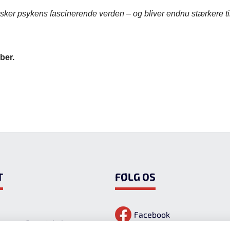
r psykens fascinerende verden – og bliver endnu stærkere til
ober.
t
Følg os
Facebook
homas Borg Jakobsen