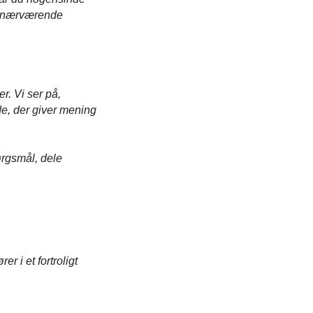
og nærværende
r. Vi ser på,
de, der giver mening
ørgsmål, dele
r i et fortroligt