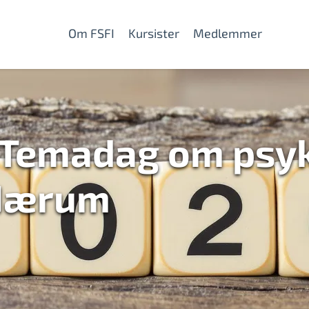
Om FSFI
Kursister
Medlemmer
Temadag om psyk
 Nærum