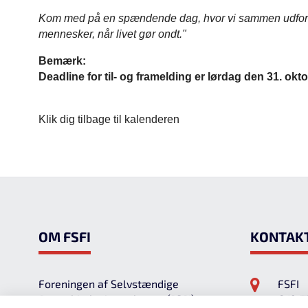
Kom med på en spændende dag, hvor vi sammen udforske
mennesker, når livet gør ondt."
Bemærk:
Deadline for til- og framelding er lørdag den 31. okt
Klik dig tilbage til kalenderen
Om FSFI
Kontak
Foreningen af Selvstændige
FSFI
Førstehjælpsinstruktører (FSFI)
C/O T