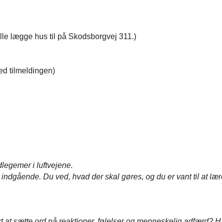
lle lægge hus til på Skodsborgvej 311.)
ed tilmeldingen)
legemer i luftvejene.
 indgående. Du ved, hvad der skal gøres, og du er vant til at lær
rt at sætte ord på reaktioner, følelser og menneskelig adfærd? 