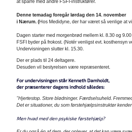
at sparre med andre FSFI-instruktører.
Denne temadag foregår lørdag den 14. november
i Nærum. (
Hos Medidyne, der har været så venlige at vi
Dagen starter med morgenbrød mellem kl. 8.30 og 9.00
FSFI byder på frokost. (Notér venligst evt. kosthensyn v
Undervisningen slutter kl. 15.30.
Der er plads til 24 deltagere.
Desuden vil bestyrelsen være repræsenteret.
For undervisningen står Kenneth Damholdt,
der præsenterer dagens indhold således:
"Hjertestop. Store blødninger. Færdselsuheld. Fremmed
Det er situationer, du som førstehjælpsinstruktør kender
Men hvad med den psykiske førstehjælp?
Er du også én af dem, der oplever, at det kan være svæ