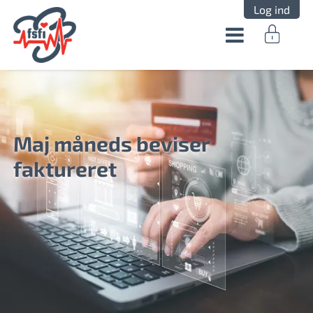
Log ind
Maj måneds beviser
faktureret