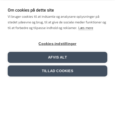
Næste fakturering af beviser
Om cookies på dette site
Vi bruger cookies til at indsamle og analysere oplysninger på
Beviser, der udstedes i juni og juli, faktureres samlet d.
stedet ydeevne og brug, til at give de sociale medier funktioner og
18. august 2025.
til at forbedre og tilpasse indhold og reklamer.
Læs mere
Cookies-indstillinger
Spørgsmål
Har du spørgsmål til din faktura eller din
AFVIS ALT
betalingsstatus, er du velkommen til at kontakte Lene
Nielsen på
lbn@fsfi.dk
eller ringe til sekretariatet i
vores
telefontid.
TILLAD COOKIES