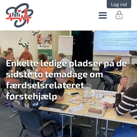
Log ind
Enkelte ledige pladser på de
sidste to temadage om
færdselsrelateret
førstehjælp