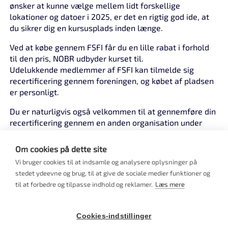
ønsker at kunne vælge mellem lidt forskellige
lokationer og datoer i 2025, er det en rigtig god ide, at
du sikrer dig en kursusplads inden længe.
Ved at købe gennem FSFI får du en lille rabat i forhold
til den pris, NOBR udbyder kurset til.
Udelukkende medlemmer af FSFI kan tilmelde sig
recertificering gennem foreningen, og købet af pladsen
er personligt.
Du er naturligvis også velkommen til at gennemføre din
recertificering gennem en anden organisation under
Dansk Førstehjælpsråd.
Om cookies på dette site
Hvis du har brug for viden om reglerne for at søge
Vi bruger cookies til at indsamle og analysere oplysninger på
dispensation, eller du har spørgsmål til kurset eller til
stedet ydeevne og brug, til at give de sociale medier funktioner og
dit instruktørbevis, er du altid velkommen til at kontakte
til at forbedre og tilpasse indhold og reklamer.
Læs mere
FSFI's sekretariat.
Du kan også læse om "Procedurer for
Cookies-indstillinger
dispensationsansøgninger" på
denne side
.