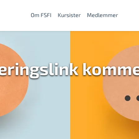
Om FSFI
Kursister
Medlemmer
veringslink komm