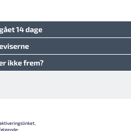
 gået 14 dage
beviserne
er ikke frem?
aktiveringslinket,
følgende: