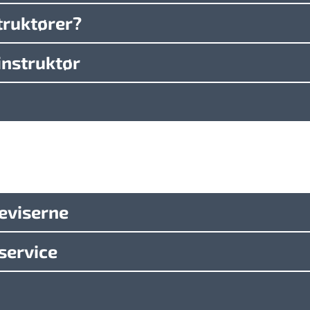
struktører?
instruktør
beviserne
service