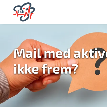
Mail med akti
ikke frem?