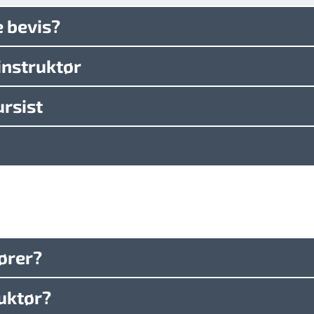
e bevis?
instruktør
ursist
tører?
ruktør?