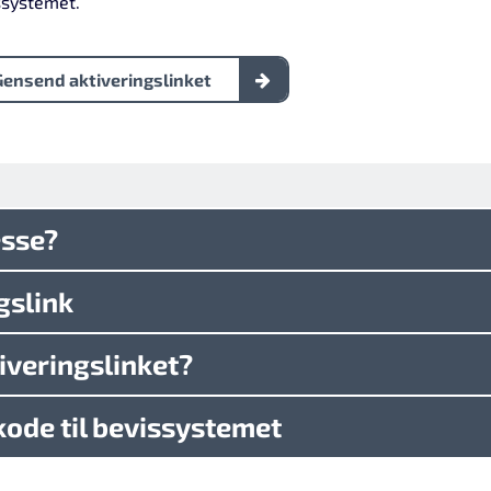
ssystemet.
Gensend aktiveringslinket
esse?
gslink
iveringslinket?
 kode til bevissystemet