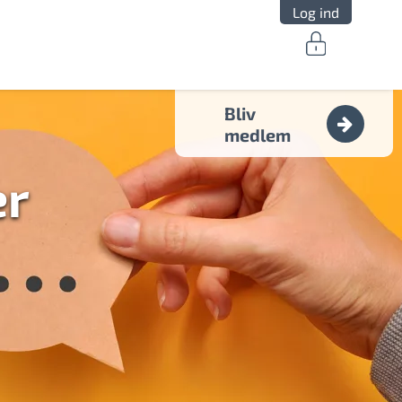
Log ind
Bliv
medlem
er