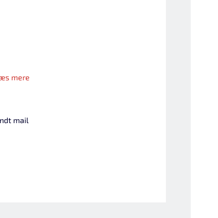
æs mere
endt mail